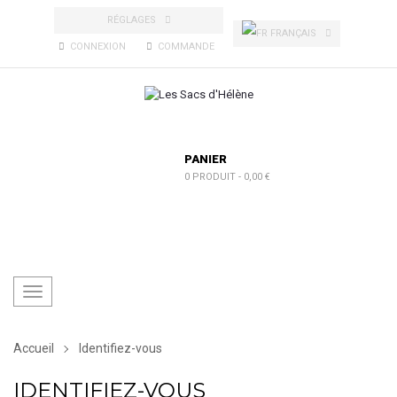
RÉGLAGES
FRANÇAIS
CONNEXION
COMMANDE
PANIER
0 PRODUIT
-
0,00 €
Toggle
navigation
Accueil
Identifiez-vous
IDENTIFIEZ-VOUS