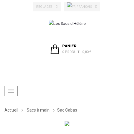
FRANÇAIS
RÉGLAGES
PANIER
0 PRODUIT
-
0,00 €
Toggle
navigation
Accueil
Sacs à main
Sac Cabas