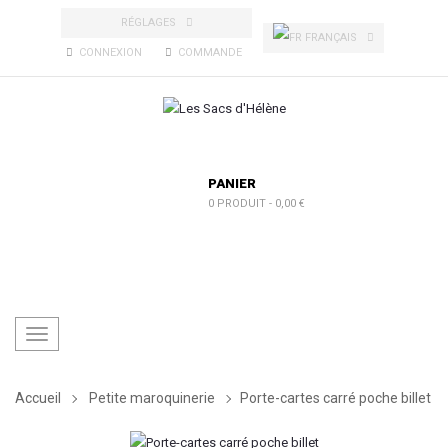
RÉGLAGES
FRANÇAIS
CONNEXION
COMMANDE
PANIER
0 PRODUIT
-
0,00 €
Toggle
navigation
Accueil
Petite maroquinerie
Porte-cartes carré poche billet