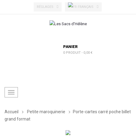
FRANÇAIS
RÉGLAGES
PANIER
0 PRODUIT
-
0,00 €
Toggle
navigation
Accueil
Petite maroquinerie
Porte-cartes carré poche billet
grand format