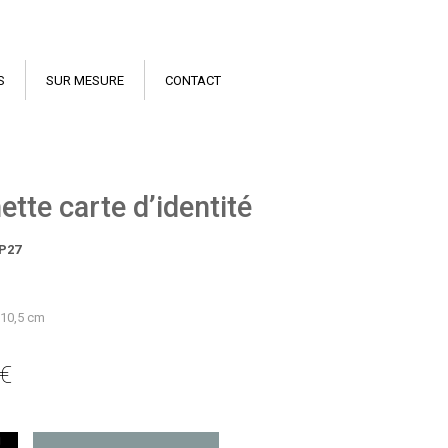
S
SUR MESURE
CONTACT
tte carte d’identité
P27
x 10,5 cm
 €