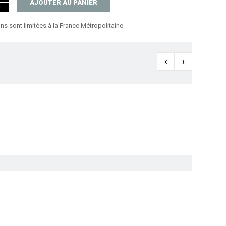
AJOUTER AU PANIER
ons sont limitées à la France Métropolitaine
‹
›