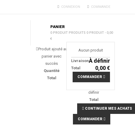
CONNEXION
COMMANDE
PANIER
0
PRODUIT
PRODUITS
0 PRODUIT
-
0,00
€
Produit ajouté au
Il y a
0
produits
Aucun produit
panier avec
dans votre panier.
À définir
Livraison
succès
Il y a 1 produit
0,00 €
Total
Quantité
dans votre panier.
COMMANDER
Total
Total produits
Frais de port
À
définir
Total
CONTINUER MES ACHATS
COMMANDER